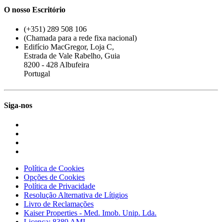
O nosso Escritório
(+351) 289 508 106
(Chamada para a rede fixa nacional)
Edifício MacGregor, Loja C,
Estrada de Vale Rabelho, Guia
8200 - 428 Albufeira
Portugal
Siga-nos
Política de Cookies
Opções de Cookies
Política de Privacidade
Resolução Alternativa de Lítigios
Livro de Reclamações
Kaiser Properties - Med. Imob. Unip. Lda.
Licença: 8389 AMI