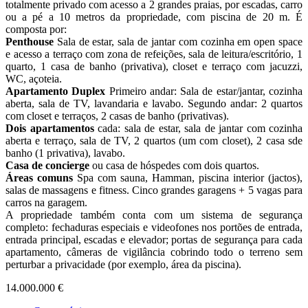
totalmente privado com acesso a 2 grandes praias, por escadas, carro
ou a pé a 10 metros da propriedade, com piscina de 20 m. É
composta por:
Penthouse
Sala de estar, sala de jantar com cozinha em open space
e acesso a terraço com zona de refeições, sala de leitura/escritório, 1
quarto, 1 casa de banho (privativa), closet e terraço com jacuzzi,
WC, açoteia.
Apartamento Duplex
Primeiro andar: Sala de estar/jantar, cozinha
aberta, sala de TV, lavandaria e lavabo. Segundo andar: 2 quartos
com closet e terraços, 2 casas de banho (privativas).
Dois apartamentos
cada: sala de estar, sala de jantar com cozinha
aberta e terraço, sala de TV, 2 quartos (um com closet), 2 casa sde
banho (1 privativa), lavabo.
Casa de concierge
ou casa de hóspedes com dois quartos.
Áreas comuns
Spa com sauna, Hamman, piscina interior (jactos),
salas de massagens e fitness. Cinco grandes garagens + 5 vagas para
carros na garagem.
A propriedade também conta com um sistema de segurança
completo: fechaduras especiais e videofones nos portões de entrada,
entrada principal, escadas e elevador; portas de segurança para cada
apartamento, câmeras de vigilância cobrindo todo o terreno sem
perturbar a privacidade (por exemplo, área da piscina).
14.000.000 €