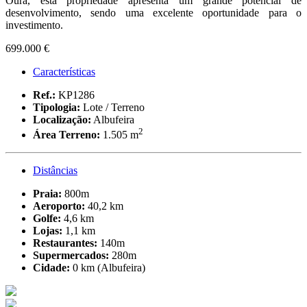
Oura, esta propriedade apresenta um grande potencial de
desenvolvimento, sendo uma excelente oportunidade para o
investimento.
699.000 €
Características
Ref.:
KP1286
Tipologia:
Lote / Terreno
Localização:
Albufeira
2
Área Terreno:
1.505 m
Distâncias
Praia:
800m
Aeroporto:
40,2 km
Golfe:
4,6 km
Lojas:
1,1 km
Restaurantes:
140m
Supermercados:
280m
Cidade:
0 km (Albufeira)